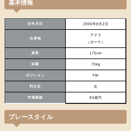
基本情報
生年月日
2000年8月2日
アクラ
出身地
（ガーナ）
身長
175cm
体重
70kg
ポジション
FW
利き足
左
市場価値
83億円
プレースタイル