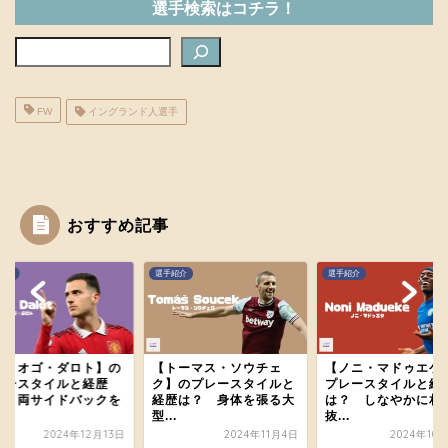
選手検索はコチラ！
検索
FW
イングランド人選手
おすすめ記事
ホーム
紹介
選手紹介
選手紹介
プレミアリーグのあれこ
れ
ディオゴ・ダロト】の
【トーマス・ソウチェ
【ノニ・マドゥエケ
レースタイルと経歴
ク】のプレースタイルと
プレースタイルと経
紹介メディア
？ 両サイドバックを
経歴は？ 身体を張る大
は？ しなやかに相
.
型...
抜...
2024年12月13日
2024年11月4日
2024年10
お問い合わせ