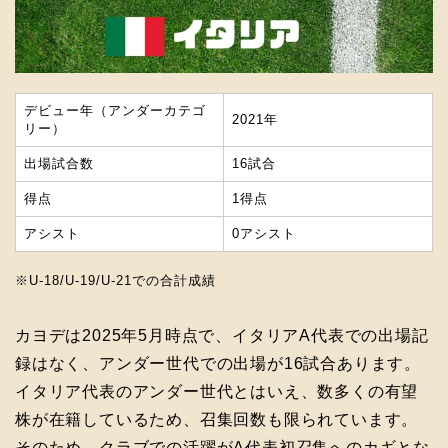
デビュー年（アンダーカテゴ
2021年
リー）
出場試合数
16試合
得点
1得点
アシスト
0アシスト
※U-18/U-19/U-21での合計成績
カヨデは2025年5月時点で、イタリアA代表での出場記
録はなく、アンダー世代での出場が16試合あります。
イタリア代表のアンダー世代とはいえ、数多くの有望
株が在籍しているため、召集回数も限られています。
そのため、クラブでの活躍がA代表初召集へのカギとな