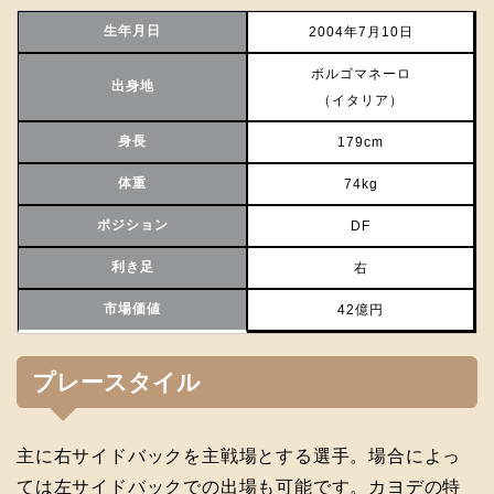
生年月日
2004年7月10日
ボルゴマネーロ
出身地
（イタリア）
身長
179cm
体重
74kg
ポジション
DF
利き足
右
市場価値
42億円
プレースタイル
主に右サイドバックを主戦場とする選手。場合によっ
ては左サイドバックでの出場も可能です。カヨデの特