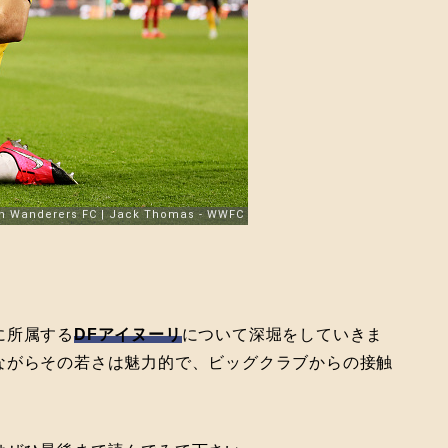
。
に所属する
DFアイヌーリ
について深堀をしていきま
ながらその若さは魅力的で、ビッグクラブからの接触