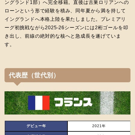
ングランド1部）へ完全移籍。直後は古巣ロリアンへの
ローンという形で経験を積み、同年夏から満を持して
イングランドへ本格上陸を果たしました。プレミアリ
ーグ初挑戦ながら2025-26シーズンには2桁ゴールを叩
き出し、前線の絶対的な核へと急成長を遂げていま
す。
代表歴（世代別）
デビュー年
2021年