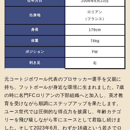
生年月日
2006年6月23日
ロリアン
出身地
（フランス）
身長
179cm
体重
76kg
ポジション
FW
利き足
右
元コートジボワール代表のプロサッカー選手を父親に
持ち、フットボールが身近な環境に生まれました。7歳
の時に名門FCロリアンの下部組織へと加入し、英才教
育を受けながら順調にステップアップを果たします。
ユース世代では圧倒的な得点力を披露し、年齢カテゴ
リーを飛び級しながら常にエースとして君臨し続けま
した。そして2023年6月、わずか16歳という若さでロ