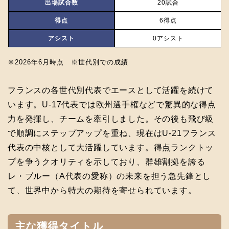
出場試合数
20試合
得点
6得点
アシスト
0アシスト
※2026年6月時点 ※世代別での成績
フランスの各世代別代表でエースとして活躍を続けて
います。U-17代表では欧州選手権などで驚異的な得点
力を発揮し、チームを牽引しました。その後も飛び級
で順調にステップアップを重ね、現在はU-21フランス
代表の中核として大活躍しています。得点ランクトッ
プを争うクオリティを示しており、群雄割拠を誇る
レ・ブルー（A代表の愛称）の未来を担う急先鋒とし
て、世界中から特大の期待を寄せられています。
主な獲得タイトル