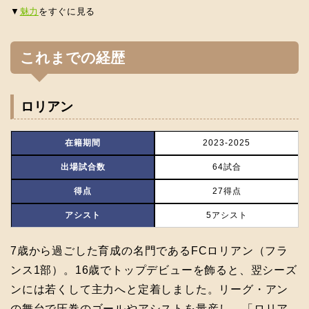
▼
魅力
をすぐに見る
これまでの経歴
ロリアン
在籍期間
2023-2025
出場試合数
64試合
得点
27得点
アシスト
5アシスト
7歳から過ごした育成の名門であるFCロリアン（フラ
ンス1部）。16歳でトップデビューを飾ると、翌シーズ
ンには若くして主力へと定着しました。リーグ・アン
の舞台で圧巻のゴールやアシストを量産し、「ロリア