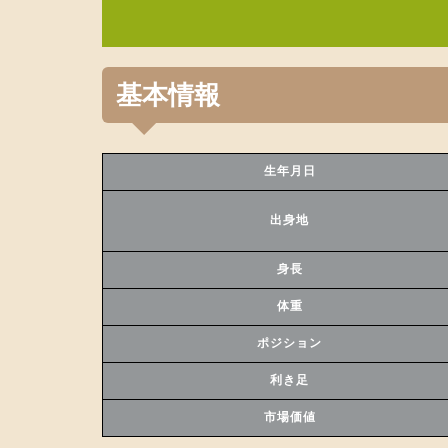
基本情報
生年月日
出身地
身長
体重
ポジション
利き足
市場価値