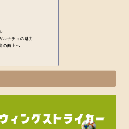
）
ル
ガルナチョの魅力
度の向上へ