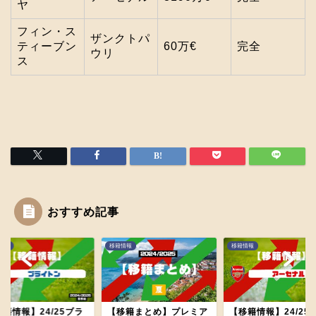
ヤ
フィン・ス
ザンクトパ
ティーブン
60万€
完全
ウリ
ス
おすすめ記事
ホーム
情報
移籍情報
移籍情報
プレミアリーグのあれこ
れ
籍情報】24/25ブラ
【移籍まとめ】プレミア
【移籍情報】24/25