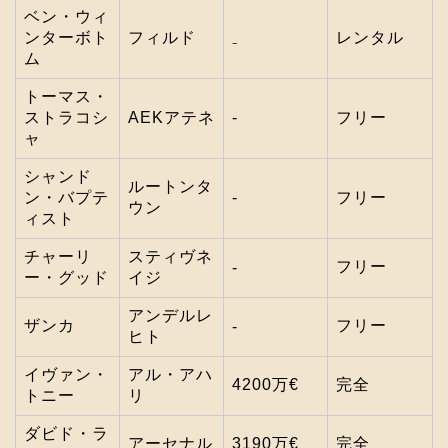
ベン・ウィ
ンターボト
フィルド
レンタル
₋
ム
トーマス・
ストラコシ
AEKアテネ
‐
フリー
ャ
シャンド
ルートンタ
ン・バプテ
‐
フリー
ウン
ィスト
チャーリ
スティヴネ
フリー
‐
ー・グッド
イジ
アンデルレ
ザンカ
フリー
‐
ヒト
イヴァン・
アル・アハ
4200万€
完全
トニー
リ
ダビド・ラ
アーセナル
3190万€
完全