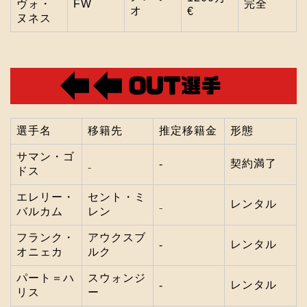
ヴォ・
FW
完全
オ
€
ヌネス
選手名
移籍先
推定移籍金
形態
サマン・ゴ
契約満了
‐
₋
ドス
エレリー・
セント・ミ
レンタル
₋
バルカム
レン
フランク・
アウクスブ
レンタル
‐
オニェカ
ルク
パート＝ハ
スウォンジ
レンタル
‐
リス
ー