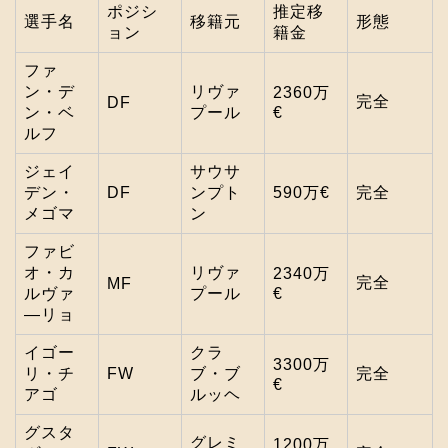
ポジシ
推定移
選手名
移籍元
形態
ョン
籍金
ファ
ン・デ
リヴァ
2360万
完全
DF
ン・ベ
プール
€
ルフ
ジェイ
サウサ
デン・
DF
ンプト
590万€
完全
メゴマ
ン
ファビ
オ・カ
リヴァ
2340万
完全
MF
ルヴァ
プール
€
―リョ
イゴー
クラ
3300万
リ・チ
FW
ブ・ブ
完全
€
アゴ
ルッヘ
グスタ
グレミ
1200万