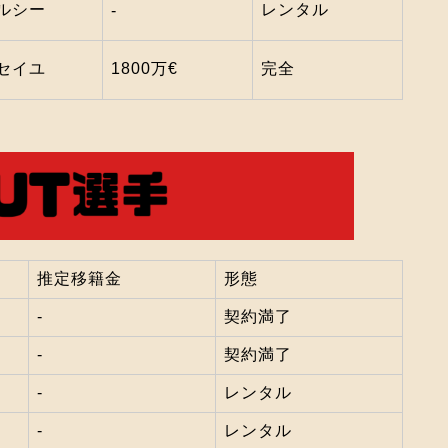
ルシー
レンタル
‐
セイユ
1800万€
完全
推定移籍金
形態
‐
契約満了
‐
契約満了
‐
レンタル
‐
レンタル