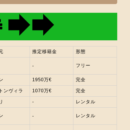
元
推定移籍金
形態
フリー
‐
ン
1950万€
完全
トンヴィラ
1070万€
完全
リ
‐
レンタル
ン
レンタル
‐