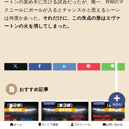
ートンの攻め手に欠ける試合だったが、唯一、RWのマ
クニールにボールが入るとチャンスかと思えるシーン
ホーム
は何度かあった。
それだけに、この失点の形はエヴァ
ートンの火を消してしまった。
プレミアリーグのあれこ
れ
紹介メディア
お問い合わせ
おすすめ記事
評価
試合評価
試合評価
MENU
ホーム
プレミア速報
プロフィール
お問い合わせ