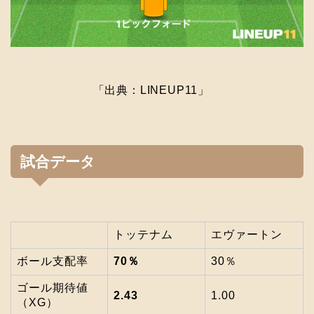
「出典：LINEUP11」
試合データ
トッテナム
エヴァートン
ボール支配率
70％
30％
ゴール期待値
2.43
1.00
（XG）