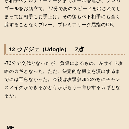
ら相手ペナルティーアークまでボールを運び、ソンの
ゴールをお膳立て。77分であのスピードを出されてし
まっては相手もお手上げ。その後もベト相手にも全く
臆することなくプレー。プレミアリーグ屈指のCB。
13 ウドジェ
（Udogie）
7点
-73分で交代となったが、負傷によるもの。左サイド攻
略のカギとなった。ただ、決定的な機会を演出するま
でには至らなかった。今後は攻撃参加ののちにチャン
スメイクができるかどうかがもう一伸びするカギとな
るか。
MF