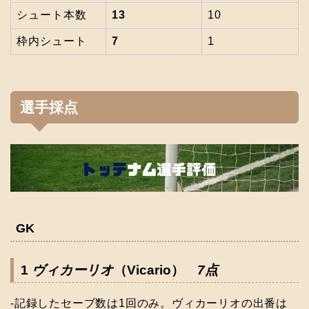
シュート本数
13
10
枠内シュート
7
1
選手採点
GK
1
ヴィカーリオ
（Vicario）
7点
-記録したセーブ数は1回のみ。ヴィカーリオの出番は