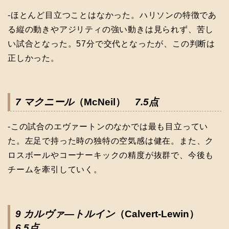
-ほとんど目立つことはなかった。ハリソンの特徴であ
る縦の動きやアジリティの強い動きは見られず、苦し
い試合となった。57分で交代となったが、この判断は
正しかった。
7 マクニール
（McNeil）
7.5点
-この試合のエヴァートンのなかでは最も目立ってい
た。左足で持った時の独特の空気感は健在。また、ク
ロスボールやコーナーキックの精度が抜群で、今後も
チームを牽引していく。
9 カルヴァ―トルイン
（Calvert-Lewin）
6.5点