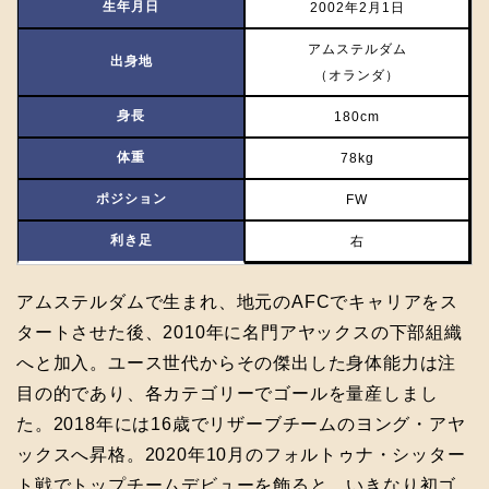
生年月日
2002年2月1日
アムステルダム
出身地
（オランダ）
身長
180cm
体重
78kg
ポジション
FW
利き足
右
アムステルダムで生まれ、地元のAFCでキャリアをス
タートさせた後、2010年に名門アヤックスの下部組織
へと加入。ユース世代からその傑出した身体能力は注
目の的であり、各カテゴリーでゴールを量産しまし
た。2018年には16歳でリザーブチームのヨング・アヤ
ックスへ昇格。2020年10月のフォルトゥナ・シッター
ト戦でトップチームデビューを飾ると、いきなり初ゴ