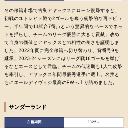
冬の移籍市場で古巣アヤックスにローン復帰すると、
初戦のユトレヒト戦で2ゴールを奪う衝撃的な再デビュ
ー。半年間で11試合7得点という驚異的なペースでネッ
トを揺らし、チームのリーグ優勝に大きく貢献。改め
て自身の価値とアヤックスとの相性の良さを証明しま
した。2022年夏に完全移籍へ切り替わり、背番号9を
継承。2023-24シーズンにはリーグ戦18ゴールを挙げ
るなどエースとして君臨。チームの低迷期も1人で攻撃
を牽引し、アヤックス年間最優秀選手に選出。名実と
もにエールディヴィジ最高のFWへ上り詰めました。
サンダーランド
在籍期間
2025～