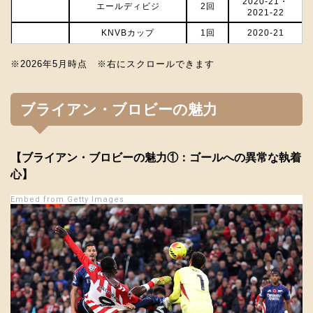
2020-21・
エールディビジ
2回
2021-22
KNVBカップ
1回
2020‐21
※2026年5月時点 ※右にスクロールできます
ブライアン・ブロビーの魅力
【ブライアン・ブロビーの魅力①：ゴールへの異常な執着
心】
Embed from Getty Images