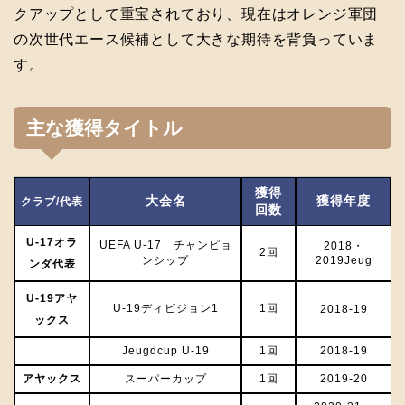
クアップとして重宝されており、現在はオレンジ軍団
の次世代エース候補として大きな期待を背負っていま
す。
主な獲得タイトル
獲得
大会名
獲得年度
クラブ/代表
回数
U-17オラ
UEFA U-17 チャンピョ
2018・
2回
ンシップ
2019Jeug
ンダ代表
U-19アヤ
U-19ディビジョン1
1回
2018-19
ックス
Jeugdcup U-19
1回
2018-19
アヤックス
スーパーカップ
1回
2019-20