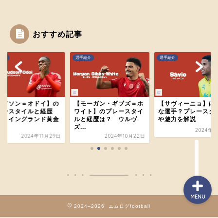
おすすめ記事
ホーム
手紹介
選手紹介
選手紹介
プレミアリーグのあれこ
れ
モーガン・ギブズ＝ホ
【サヴィーニョ】はどん
【ライアン・フラー
イト】のプレースタイ
な選手？プレースタイル
ンベルフ】のプレー
紹介メディア
と経歴は？ ウルヴ
や魅力を解説
イルと経歴は？ 遠
.
を...
2024年9月8日
2024年10月22日
2024年1
お問い合わせ
MENU
2024–2026 エムログfootball