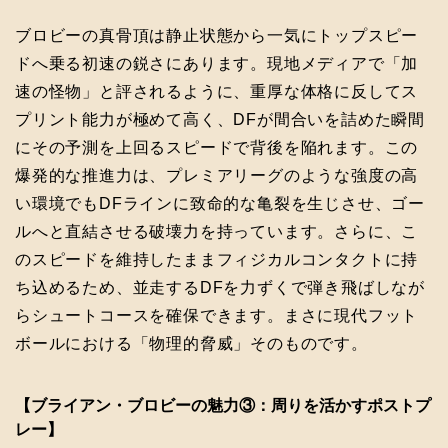
ブロビーの真骨頂は静止状態から一気にトップスピー
ドへ乗る初速の鋭さにあります。現地メディアで「加
速の怪物」と評されるように、重厚な体格に反してス
プリント能力が極めて高く、DFが間合いを詰めた瞬間
にその予測を上回るスピードで背後を陥れます。この
爆発的な推進力は、プレミアリーグのような強度の高
い環境でもDFラインに致命的な亀裂を生じさせ、ゴー
ルへと直結させる破壊力を持っています。さらに、こ
のスピードを維持したままフィジカルコンタクトに持
ち込めるため、並走するDFを力ずくで弾き飛ばしなが
らシュートコースを確保できます。まさに現代フット
ボールにおける「物理的脅威」そのものです。
【ブライアン・ブロビーの魅力③：周りを活かすポストプ
レー】