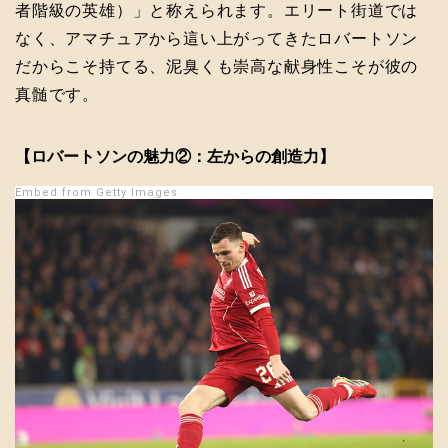
者階級の英雄）」と称えられます。エリート街道では
なく、アマチュアから這い上がってきたロバートソン
だからこそ持てる、泥臭くも崇高な献身性こそが彼の
真髄です。
【ロバートソンの魅力②：左からの創造力】
Embed from Getty Images