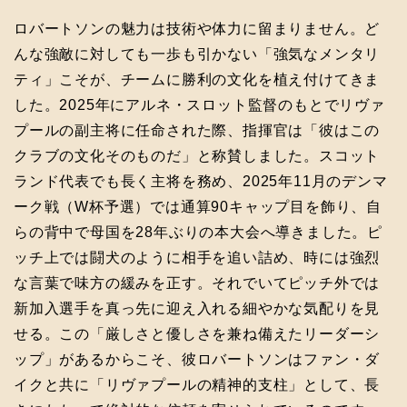
ロバートソンの魅力は技術や体力に留まりません。ど
んな強敵に対しても一歩も引かない「強気なメンタリ
ティ」こそが、チームに勝利の文化を植え付けてきま
した。2025年にアルネ・スロット監督のもとでリヴァ
プールの副主将に任命された際、指揮官は「彼はこの
クラブの文化そのものだ」と称賛しました。スコット
ランド代表でも長く主将を務め、2025年11月のデンマ
ーク戦（W杯予選）では通算90キャップ目を飾り、自
らの背中で母国を28年ぶりの本大会へ導きました。ピ
ッチ上では闘犬のように相手を追い詰め、時には強烈
な言葉で味方の緩みを正す。それでいてピッチ外では
新加入選手を真っ先に迎え入れる細やかな気配りを見
せる。この「厳しさと優しさを兼ね備えたリーダーシ
ップ」があるからこそ、彼ロバートソンはファン・ダ
イクと共に「リヴァプールの精神的支柱」として、長