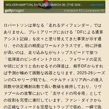
ロバートソンは単なる「走れるディフェンダー」では
ありません。プレミアリーグにおける「DFによる通算
アシスト記録」を次々と塗り替えてきた事実が示す通
り、その左足の精度はワールドクラスです。特に評価
が高いのは、走り込みながらトップスピードで放つ
「低弾道のピンポイントクロス」。フォワードの足元
や頭にピタリと合わせるその弾道は、相手DFからすれ
ば予測が極めて困難な凶器となります。2025-26シーズ
ンのCLやリーグ戦でも、ペナルティエリア内への進入
回数や決定機創出数で高い数値を維持しており、リヴ
ァプールの攻撃において「左サイドの司令塔」として
の役割を完璧に遂行しています。ファン・ダイクから
の正確なフィードを完璧なトラップで収め、一瞬で急