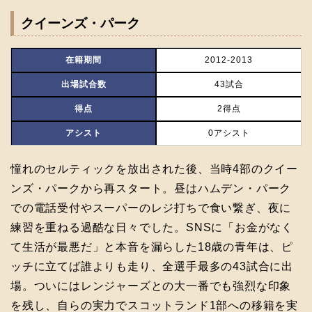
クイーンズ・パーク
在籍期間
2012-2013
出場試合数
43試合
得点
2得点
アシスト
0アシスト
憧れのセルティックを放出された後、当時4部のクイー
ンズ・パークから再スタート。昼はハムデン・パーク
での電話受付やスーパーのレジ打ちで食い繋ぎ、夜に
練習を重ねる過酷な日々でした。SNSに「お金がなく
て生活が最悪だ」と本音を漏らした18歳の青年は、ピ
ッチに立てば誰よりも走り、全選手最多の43試合に出
場。ついにはレンジャーズとの大一番でも強烈な印象
を残し、自らの実力でスコットランド1部への移籍を実