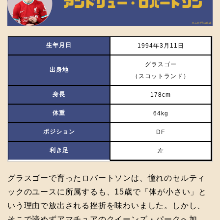
生年月日
1994年3月11日
グラスゴー
出身地
（スコットランド）
身長
178cm
体重
64kg
ポジション
DF
利き足
左
グラスゴーで育ったロバートソンは、憧れのセルティ
ックのユースに所属するも、15歳で「体が小さい」と
いう理由で放出される挫折を味わいました。しかし、
そこで諦めずアマチュアのクイーンズ・パークへ加